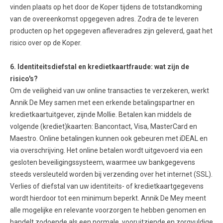
vinden plaats op het door de Koper tijdens de totstandkoming
van de overeenkomst opgegeven adres. Zodra de te leveren
producten op het opgegeven afleveradres zijn geleverd, gaat het
risico over op de Koper.
6. Identiteitsdiefstal en kredietkaartfraude: wat zijn de
risico's?
Om de veiligheid van uw online transacties te verzekeren, werkt
Annik De Mey samen met een erkende betalingspartner en
kredietkaartuitgever, zijnde Mollie. Betalen kan middels de
volgende (krediet)kaarten: Bancontact, Visa, MasterCard en
Maestro. Online betalingen kunnen ook gebeuren met iDEAL en
via overschrijving. Het online betalen wordt uitgevoerd via een
gesloten beveiligingssysteem, waarmee uw bankgegevens
steeds versleuteld worden bij verzending over het internet (SSL).
Verlies of diefstal van uw identiteits- of kredietkaartgegevens
wordt hierdoor tot een minimum beperkt. Annik De Mey meent
alle mogelijke en relevante voorzorgen te hebben genomen en
handelt zodoende als een normale, vooruitziende en zorgvuldige