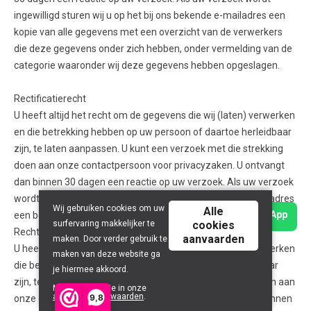
ingewilligd sturen wij u op het bij ons bekende e-mailadres een
kopie van alle gegevens met een overzicht van de verwerkers
die deze gegevens onder zich hebben, onder vermelding van de
categorie waaronder wij deze gegevens hebben opgeslagen.
Rectificatierecht
U heeft altijd het recht om de gegevens die wij (laten) verwerken
en die betrekking hebben op uw persoon of daartoe herleidbaar
zijn, te laten aanpassen. U kunt een verzoek met die strekking
doen aan onze contactpersoon voor privacyzaken. U ontvangt
dan binnen 30 dagen een reactie op uw verzoek. Als uw verzoek
wordt ingewilligd sturen wij u op het bij ons bekende e-mailadres
Wij gebruiken cookies om uw
Alle
Bereik ons via WhatsApp
een bevestiging dat de gegevens zijn aangepast.
surfervaring makkelijker te
cookies
Recht op beperking van de verwerking
aanvaarden
maken. Door verder gebruik te
U heeft altijd het recht om de gegevens die wij (laten) verwerken
maken van deze website ga
die betrekking hebben op uw persoon of daartoe herleidbaar
je hiermee akkoord.
zijn, te beperken. U kunt een verzoek met die strekking doen aan
Meer info vind je in onze
algemene voorwaarden
.
9,8
onze contactpersoon voor privacyzaken. U ontvangt dan binnen